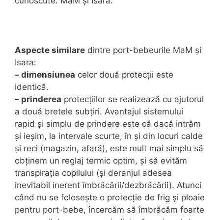
cunoscute: MaM și Isara.
Aspecte similare
dintre port-bebeurile MaM și
Isara:
– dimensiunea
celor două protecții este
identică.
– prinderea
protecțiilor se realizează cu ajutorul
a două bretele subțiri. Avantajul sistemului
rapid și simplu de prindere este că dacă intrăm
și ieșim, la intervale scurte, în și din locuri calde
și reci (magazin, afară), este mult mai simplu să
obținem un reglaj termic optim, și să evităm
transpirația copilului (și deranjul adesea
inevitabil inerent îmbrăcării/dezbrăcării). Atunci
când nu se folosește o protecție de frig și ploaie
pentru port-bebe, încercăm să îmbrăcăm foarte