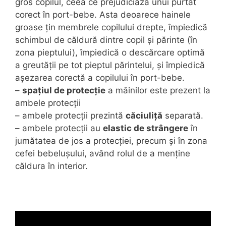
gros copilul, ceea ce prejudiciază unui purtat
corect în port-bebe. Asta deoarece hainele
groase țin membrele copilului drepte, împiedică
schimbul de căldură dintre copil și părinte (în
zona pieptului), împiedică o descărcare optimă
a greutății pe tot pieptul părintelui, și împiedică
așezarea corectă a copilului în port-bebe.
–
spațiul de protecție
a mâinilor este prezent la
ambele protecții
– ambele protecții prezintă
căciuliță
separată.
– ambele protecții au
elastic de strângere
în
jumătatea de jos a protecției, precum și în zona
cefei bebelușului, având rolul de a menține
căldura în interior.