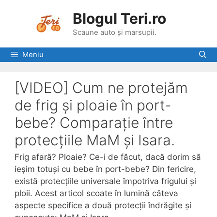
Skip
Blogul Teri.ro
to
content
Scaune auto și marsupii.
Meniu
[VIDEO] Cum ne protejăm
de frig și ploaie în port-
bebe? Comparație între
protecțiile MaM și Isara.
Frig afară? Ploaie? Ce-i de făcut, dacă dorim să
ieșim totuși cu bebe în port-bebe? Din fericire,
există protecțiile universale împotriva frigului și
ploii. Acest articol scoate în lumină câteva
aspecte specifice a două protecții îndrăgite și