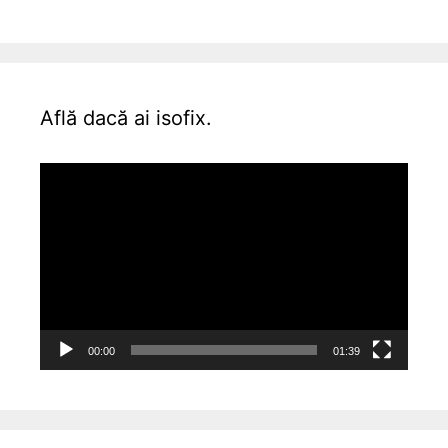
Află dacă ai isofix.
Video
Player
00:00
01:39