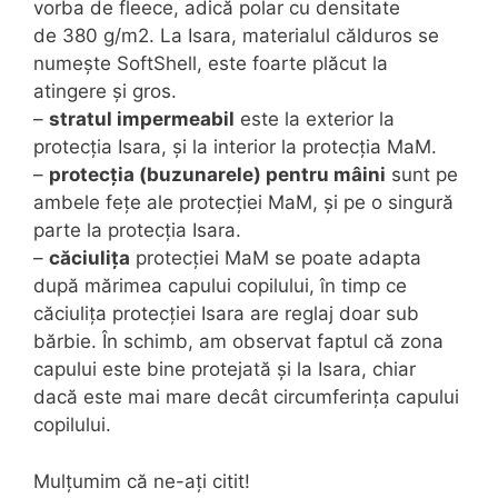
vorba de fleece, adică polar cu densitate
de 380 g/m2. La Isara, materialul călduros se
numește SoftShell, este foarte plăcut la
atingere și gros.
–
stratul impermeabil
este la exterior la
protecția Isara, și la interior la protecția MaM.
–
protecția (buzunarele) pentru mâini
sunt pe
ambele fețe ale protecției MaM, și pe o singură
parte la protecția Isara.
–
căciulița
protecției MaM se poate adapta
după mărimea capului copilului, în timp ce
căciulița protecției Isara are reglaj doar sub
bărbie. În schimb, am observat faptul că zona
capului este bine protejată și la Isara, chiar
dacă este mai mare decât circumferința capului
copilului.
Mulțumim că ne-ați citit!