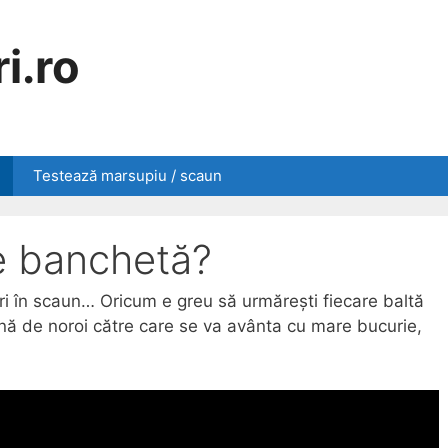
i.ro
Testează marsupiu / scaun
pe banchetă?
ri în scaun… Oricum e greu să urmărești fiecare baltă
onă de noroi către care se va avânta cu mare bucurie,