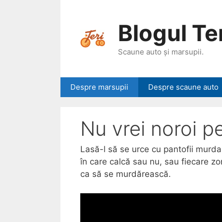
Skip
to
Blogul Ter
content
Scaune auto și marsupii.
Despre marsupii
Despre scaune auto
Nu vrei noroi 
Lasă-l să se urce cu pantofii murda
în care calcă sau nu, sau fiecare z
ca să se murdărească.