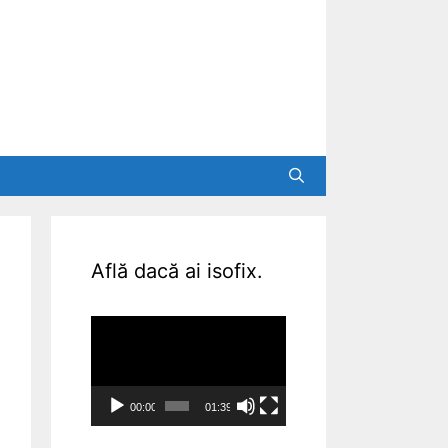
Află dacă ai isofix.
Video
Player
00:00
01:39