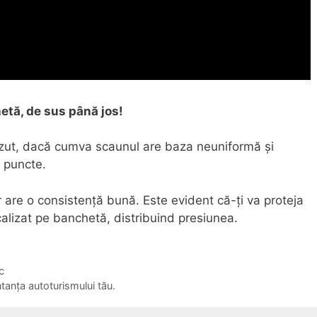
hetă, de sus până jos!
șezut, dacă cumva scaunul are baza neuniformă și
 puncte.
 are o consistență bună. Este evident că-ți va proteja
alizat pe banchetă, distribuind presiunea.
c
tanța autoturismului tău.